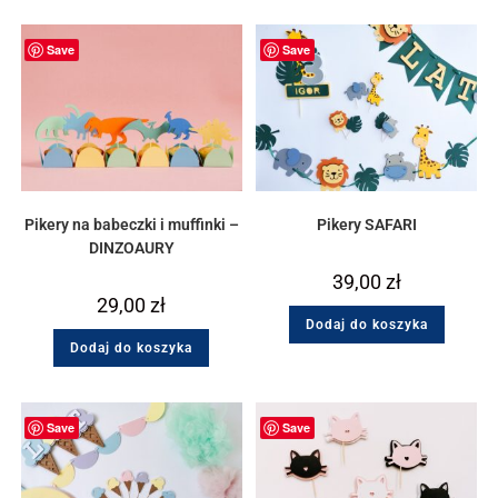
Save
Save
Pikery na babeczki i muffinki –
Pikery SAFARI
DINZOAURY
39,00
zł
29,00
zł
Dodaj do koszyka
Dodaj do koszyka
Save
Save