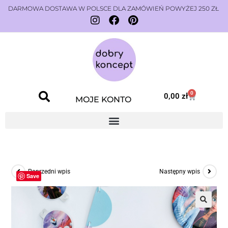
DARMOWA DOSTAWA W POLSCE DLA ZAMÓWIEŃ POWYŻEJ 250 ZŁ
0
0,00
zł
MOJE KONTO
Poprzedni wpis
Następny wpis
Save