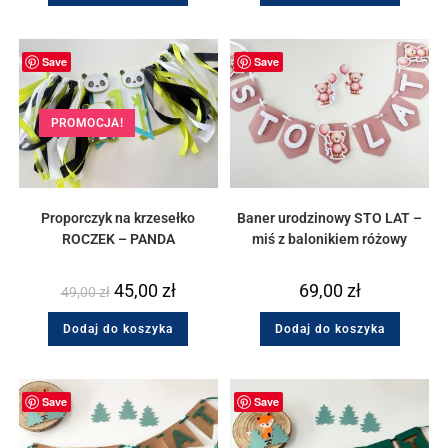
Save
Save
PROMOCJA!
Proporczyk na krzesełko
Baner urodzinowy STO LAT –
ROCZEK – PANDA
miś z balonikiem różowy
45,00
zł
69,00
zł
49,00
zł
Dodaj do koszyka
Dodaj do koszyka
Save
Save