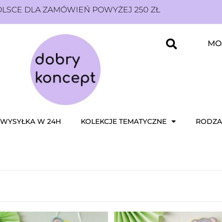
SCE DLA ZAMÓWIEŃ POWYŻEJ 250 ZŁ
MO
WYSYŁKA W 24H
KOLEKCJE TEMATYCZNE
RODZA