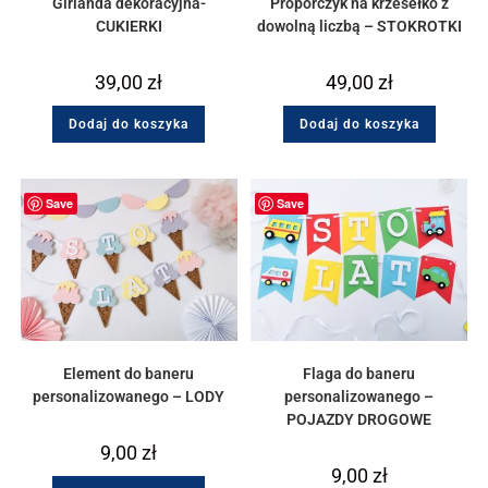
Girlanda dekoracyjna-
Proporczyk na krzesełko z
CUKIERKI
dowolną liczbą – STOKROTKI
39,00
zł
49,00
zł
Dodaj do koszyka
Dodaj do koszyka
Save
Save
Element do baneru
Flaga do baneru
personalizowanego – LODY
personalizowanego –
POJAZDY DROGOWE
9,00
zł
9,00
zł