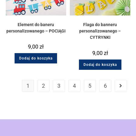
Element do baneru
Flaga do banneru
personalizowanego – POCIĄGI
personalizowanego –
CYTRYNKI
9,00
zł
9,00
zł
Dodaj do koszyka
Dodaj do koszyka
1
2
3
4
5
6