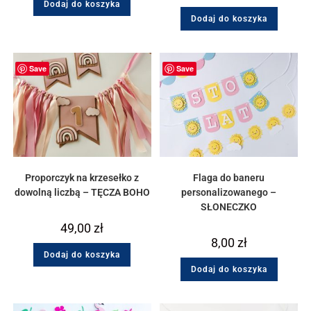
Dodaj do koszyka
Dodaj do koszyka
Save
Save
Proporczyk na krzesełko z
Flaga do baneru
dowolną liczbą – TĘCZA BOHO
personalizowanego –
SŁONECZKO
49,00
zł
8,00
zł
Dodaj do koszyka
Dodaj do koszyka