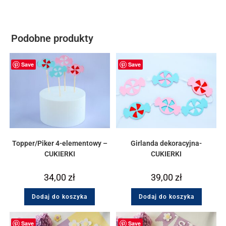
Podobne produkty
Save
Save
Topper/Piker 4-elementowy –
Girlanda dekoracyjna-
CUKIERKI
CUKIERKI
34,00
zł
39,00
zł
Dodaj do koszyka
Dodaj do koszyka
Save
Save