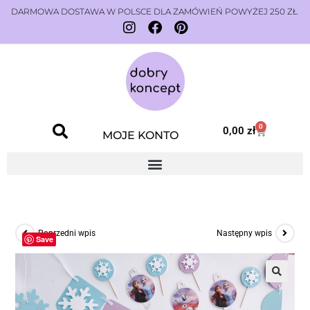
DARMOWA DOSTAWA W POLSCE DLA ZAMÓWIEŃ POWYŻEJ 250 ZŁ
0
0,00
zł
MOJE KONTO
Poprzedni wpis
Następny wpis
Save