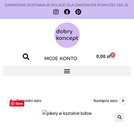
DARMOWA DOSTAWA W POLSCE DLA ZAMÓWIEŃ POWYŻEJ 250 ZŁ
0
0,00
zł
MOJE KONTO
Poprzedni wpis
Następny wpis
Save