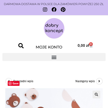
DARMOWA DOSTAWA W POLSCE DLA ZAMÓWIEŃ POWYŻEJ 250 ZŁ
0
0,00
zł
MOJE KONTO
Poprzedni wpis
Następny wpis
Save