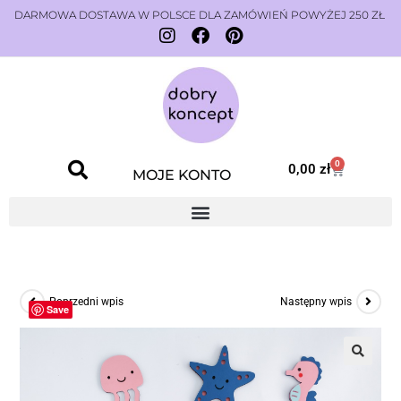
DARMOWA DOSTAWA W POLSCE DLA ZAMÓWIEŃ POWYŻEJ 250 ZŁ
0
0,00
zł
MOJE KONTO
Poprzedni wpis
Następny wpis
Save