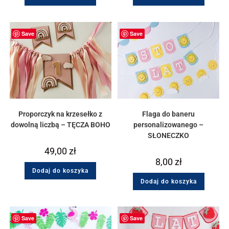
Save
Save
Proporczyk na krzesełko z
Flaga do baneru
dowolną liczbą – TĘCZA BOHO
personalizowanego –
SŁONECZKO
49,00
zł
8,00
zł
Dodaj do koszyka
Dodaj do koszyka
Save
Save