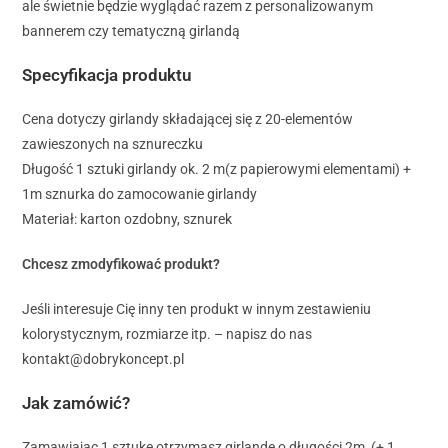
ale świetnie będzie wyglądać razem z personalizowanym
bannerem czy tematyczną girlandą
Specyfikacja produktu
Cena dotyczy girlandy składającej się z 20-elementów
zawieszonych na sznureczku
Długość 1 sztuki girlandy ok. 2 m(z papierowymi elementami) +
1m sznurka do zamocowanie girlandy
Materiał: karton ozdobny, sznurek
Chcesz zmodyfikować produkt?
Jeśli interesuje Cię inny ten produkt w innym zestawieniu
kolorystycznym, rozmiarze itp. – napisz do nas
kontakt@dobrykoncept.pl
Jak zamówić?
Zamawiając 1 sztukę otrzymasz girlandę o długości 2m (+ 1