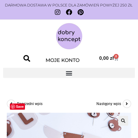
DARMOWA DOSTAWA W POLSCE DLA ZAMÓWIEŃ POWYŻEJ 250 ZŁ
0
0,00
zł
MOJE KONTO
Poprzedni wpis
Następny wpis
Save