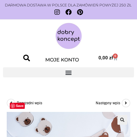
DARMOWA DOSTAWA W POLSCE DLA ZAMÓWIEŃ POWYŻEJ 250 ZŁ
0
0,00
zł
MOJE KONTO
Poprzedni wpis
Następny wpis
Save