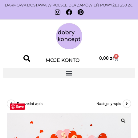
DARMOWA DOSTAWA W POLSCE DLA ZAMÓWIEŃ POWYŻEJ 250 ZŁ
0
0,00
zł
MOJE KONTO
Poprzedni wpis
Następny wpis
Save