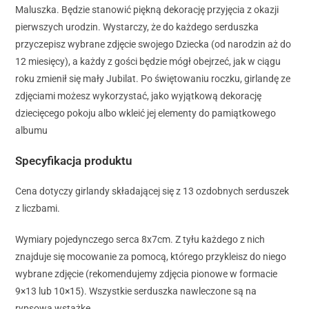
Maluszka. Będzie stanowić piękną dekorację przyjęcia z okazji
pierwszych urodzin. Wystarczy, że do każdego serduszka
przyczepisz wybrane zdjęcie swojego Dziecka (od narodzin aż do
12 miesięcy), a każdy z gości będzie mógł obejrzeć, jak w ciągu
roku zmienił się mały Jubilat. Po świętowaniu roczku, girlandę ze
zdjęciami możesz wykorzystać, jako wyjątkową dekorację
dziecięcego pokoju albo wkleić jej elementy do pamiątkowego
albumu
Specyfikacja produktu
Cena dotyczy girlandy składającej się z 13 ozdobnych serduszek
z liczbami.
Wymiary pojedynczego serca 8x7cm. Z tyłu każdego z nich
znajduje się mocowanie za pomocą, którego przykleisz do niego
wybrane zdjęcie (rekomendujemy zdjęcia pionowe w formacie
9×13 lub 10×15). Wszystkie serduszka nawleczone są na
rypsową wstążkę.