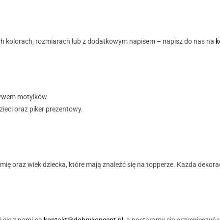
h kolorach, rozmiarach lub z dodatkowym napisem – napisz do nas na
k
otywem motylków
zieci oraz piker prezentowy.
ę oraz wiek dziecka, które mają znaleźć się na topperze. Każda dekoracj
j się z nami na
kontakt@dobrykoncept.pl
, a postaramy się przyspieszyć 