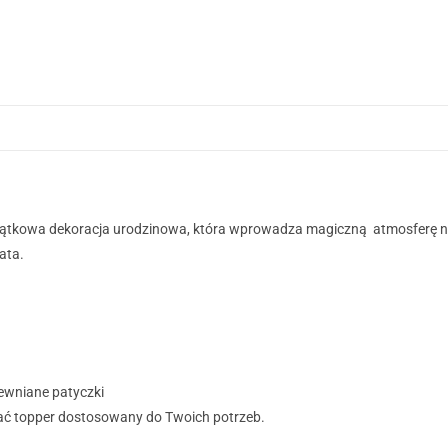
ątkowa dekoracja urodzinowa, która wprowadza magiczną atmosferę na
ata.
rewniane patyczki
ymać topper dostosowany do Twoich potrzeb.