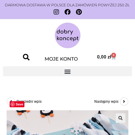
DARMOWA DOSTAWA W POLSCE DLA ZAMÓWIEŃ POWYŻEJ 250 ZŁ
0
0,00
zł
MOJE KONTO
Poprzedni wpis
Następny wpis
Save