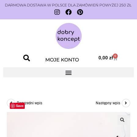
DARMOWA DOSTAWA W POLSCE DLA ZAMÓWIEŃ POWYŻEJ 250 ZŁ
0
0,00
zł
MOJE KONTO
Poprzedni wpis
Następny wpis
Save