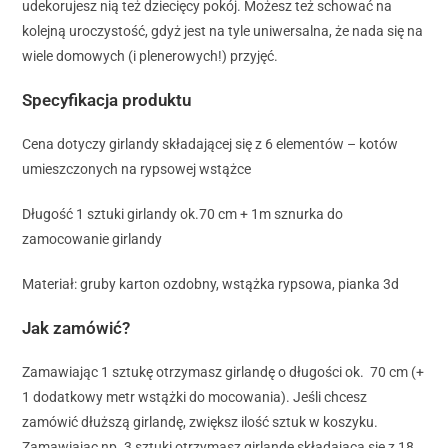
udekorujesz nią też dziecięcy pokój. Możesz też schować na
kolejną uroczystość, gdyż jest na tyle uniwersalna, że nada się na
wiele domowych (i plenerowych!) przyjęć.
Specyfikacja produktu
Cena dotyczy girlandy składającej się z 6 elementów – kotów
umieszczonych na rypsowej wstążce
Długość 1 sztuki girlandy ok.70 cm + 1m sznurka do
zamocowanie girlandy
Materiał: gruby karton ozdobny, wstążka rypsowa, pianka 3d
Jak zamówić?
Zamawiając 1 sztukę otrzymasz girlandę o długości ok. 70 cm (+
1 dodatkowy metr wstążki do mocowania). Jeśli chcesz
zamówić dłuższą girlandę, zwiększ ilość sztuk w koszyku.
Zamawiając np. 3 sztuki otrzymasz girlandę składającą się z 18