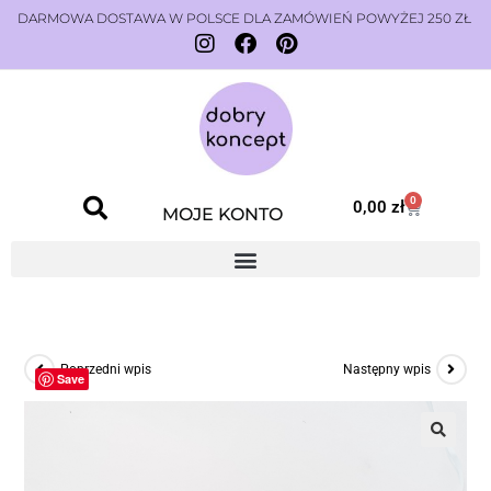
DARMOWA DOSTAWA W POLSCE DLA ZAMÓWIEŃ POWYŻEJ 250 ZŁ
0
0,00
zł
MOJE KONTO
Poprzedni wpis
Następny wpis
Save