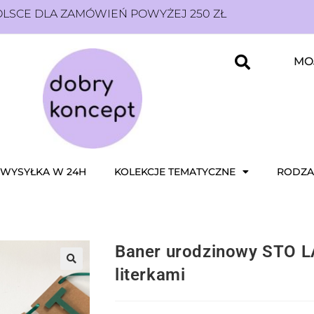
SCE DLA ZAMÓWIEŃ POWYŻEJ 250 ZŁ
MO
WYSYŁKA W 24H
KOLEKCJE TEMATYCZNE
RODZA
Baner urodzinowy STO L
literkami