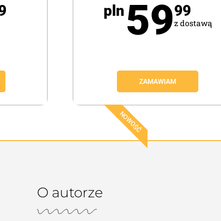
59
9
pln
99
z dostawą
ZAMAWIAM
NOWOŚĆ
O autorze