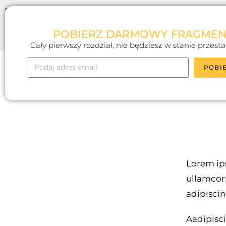
sit amet, consectetur adipiscing elit. Ut elit tellus, luctus 
mattis, pulvinar dapibus leo.
POBIERZ DARMOWY FRAGMEN
Cały pierwszy rozdział, nie będziesz w stanie przesta
POBI
Lorem ips
ullamcorp
adipiscin
Aadipisci