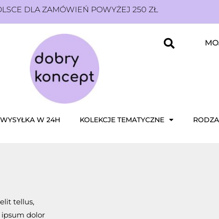
SCE DLA ZAMÓWIEŃ POWYŻEJ 250 ZŁ
MO
WYSYŁKA W 24H
KOLEKCJE TEMATYCZNE
RODZA
it tellus,
m ipsum dolor