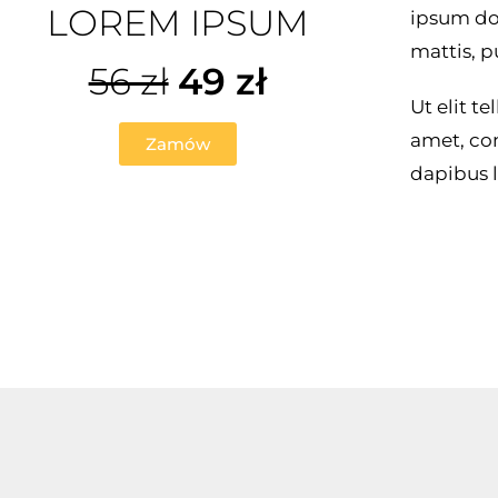
LOREM IPSUM
ipsum dol
mattis, p
56 zł
49 zł
Ut elit t
amet, con
Zamów
dapibus l