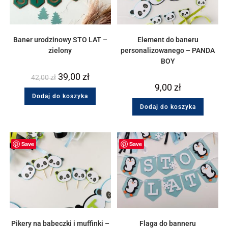
Baner urodzinowy STO LAT –
Element do baneru
zielony
personalizowanego – PANDA
BOY
39,00
zł
42,00
zł
9,00
zł
Dodaj do koszyka
Dodaj do koszyka
Save
Save
Pikery na babeczki i muffinki –
Flaga do banneru