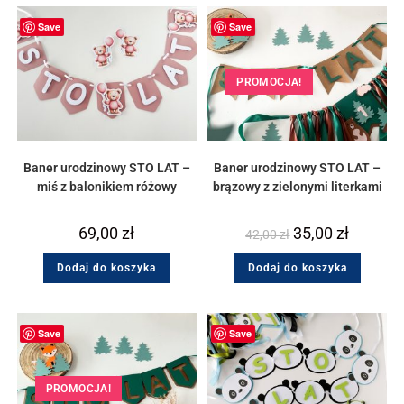
Save
Save
PROMOCJA!
Baner urodzinowy STO LAT –
Baner urodzinowy STO LAT –
miś z balonikiem różowy
brązowy z zielonymi literkami
69,00
zł
35,00
zł
42,00
zł
Dodaj do koszyka
Dodaj do koszyka
Save
Save
PROMOCJA!