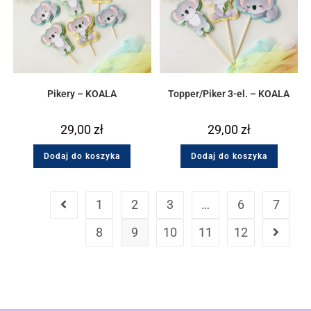
Pikery – KOALA
Topper/Piker 3-el. – KOALA
29,00
zł
29,00
zł
Dodaj do koszyka
Dodaj do koszyka
1
2
3
…
6
7
8
9
10
11
12