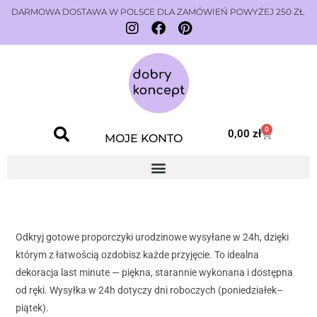
DARMOWA DOSTAWA W POLSCE DLA ZAMÓWIEŃ POWYŻEJ 250 ZŁ
0
0,00
zł
MOJE KONTO
Odkryj gotowe proporczyki urodzinowe wysyłane w 24h, dzięki
którym z łatwością ozdobisz każde przyjęcie. To idealna
dekoracja last minute — piękna, starannie wykonana i dostępna
od ręki. Wysyłka w 24h dotyczy dni roboczych (poniedziałek–
piątek).